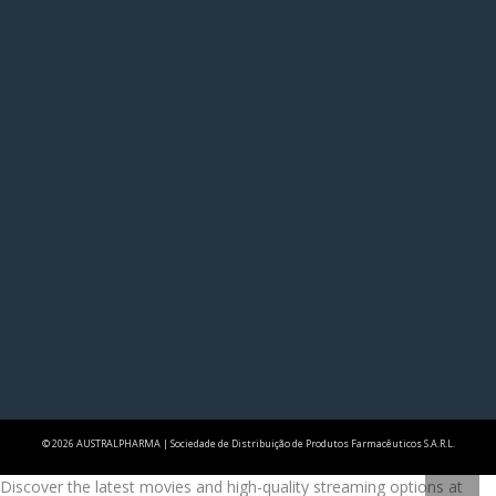
© 2026 AUSTRALPHARMA | Sociedade de Distribuição de Produtos Farmacêuticos S.A.R.L.
Discover the latest movies and high-quality streaming options at