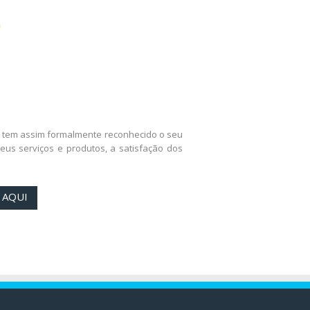
, tem assim formalmente reconhecido o seu
s serviços e produtos, a satisfação dos
 AQUI