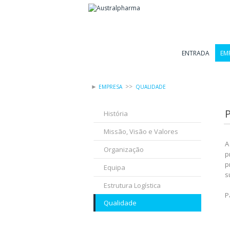
ENTRADA
EM
►
>>
EMPRESA
QUALIDADE
História
Missão, Visão e Valores
A
Organização
p
p
Equipa
s
Estrutura Logística
P
Qualidade