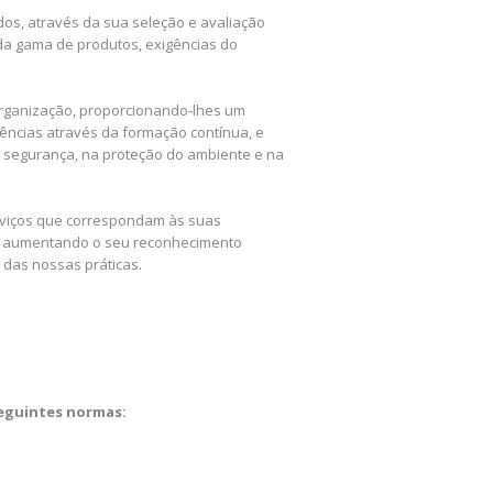
dos, através da sua seleção e avaliação
da gama de produtos, exigências do
organização, proporcionando-lhes um
ncias através da formação contínua, e
na segurança, na proteção do ambiente e na
erviços que correspondam às suas
a, aumentando o seu reconhecimento
 das nossas práticas.
eguintes normas: