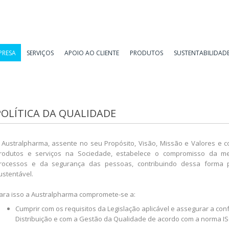
PRESA
SERVIÇOS
APOIO AO CLIENTE
PRODUTOS
SUSTENTABILIDAD
POLÍTICA DA QUALIDADE
 Australpharma, assente no seu Propósito, Visão, Missão e Valores e c
rodutos e serviços na Sociedade, estabelece o compromisso da me
rocessos e da segurança das pessoas, contribuindo dessa forma p
ustentável.
ara isso a Australpharma compromete-se a:
Cumprir com os requisitos da Legislação aplicável e assegurar a co
Distribuição e com a Gestão da Qualidade de acordo com a norma IS